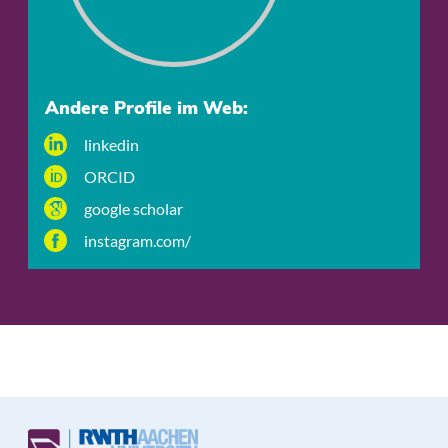
Andere Profile im Web:
linkedin
ORCID
google scholar
instagram.com/