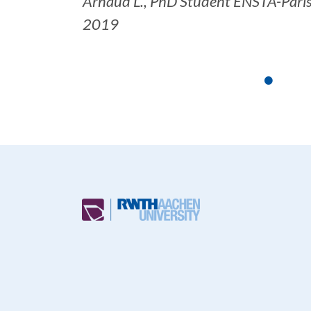
Arnaud L., PhD Student ENSTA-Pari
2019
•