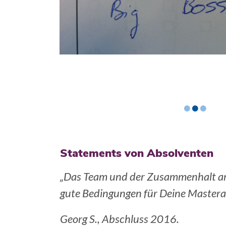
•
•
•
Statements von Absolventen
 bieten sehr
„Die numerische und theoretische V
macht es einem leicht im neuen Arbei
Jaromil N., Abschluss: 2014, Gurob