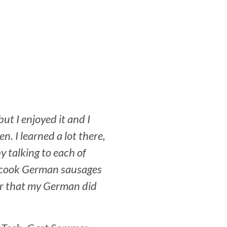
Deutsche Post.
ut I enjoyed it and I
. I learned a lot there,
y talking to each of
nd cook German sausages
ar that my German did