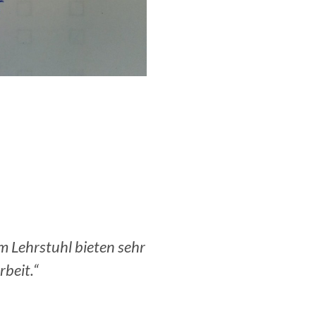
orbereitung am OR
„Am meisten hat mir sicher
tsleben.“
aufs Modellieren im Rahme
i GmbH.
Lutz V., Senior Data Scient