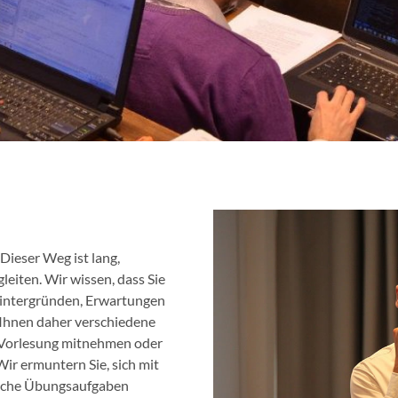
Dieser Weg ist lang,
leiten. Wir wissen, dass Sie
 Hintergründen, Erwartungen
Ihnen daher verschiedene
r Vorlesung mitnehmen oder
ir ermuntern Sie, sich mit
tliche Übungsaufgaben