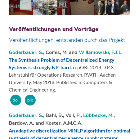
Veröffentlichungen und Vorträge
Veröffentlichungen, entstanden durch das Projekt
Goderbauer, S.
, Comis, M. and
Willamowski, F.J.L.
The Synthesis Problem of Decentralized Energy
Systems is strongly NP-hard.
repORt 2018—043,
Lehrstuhl für Operations Research, RWTH Aachen
University,
May 2018.
Published in Computers &
Chemical Engineering.
Goderbauer, S.
, Bahl, B., Voll, P.,
Lübbecke, M.
,
Bardow, A. and Koster, A.M.C.A.
An adaptive discretization MINLP algorithm for optimal
synthesis of decentralized energy supply systems.