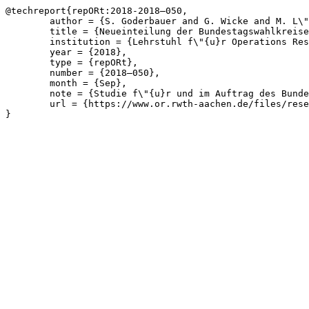
@techreport{repORt:2018-2018—050,

	author = {S. Goderbauer and G. Wicke and M. L\"{u}bbecke},

	title = {Neueinteilung der Bundestagswahlkreise mithilfe mathematischer Optimierung — Szenarien: 250 und 200 Bundestagswahlkreise},

	institution = {Lehrstuhl f\"{u}r Operations Research, RWTH Aachen University},

	year = {2018},

	type = {repORt},

	number = {2018—050},

	month = {Sep},

	note = {Studie f\"{u}r und im Auftrag des Bundeswahlleiters},

	url = {https://www.or.rwth-aachen.de/files/research/repORt/WKStudie_250_200_repORt50_GoderbauerEtAl_2018.pdf}

}