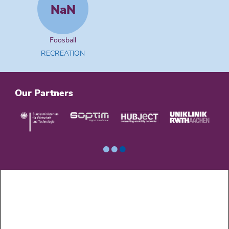
NaN
Foosball
RECREATION
Our Partners
•
•
•