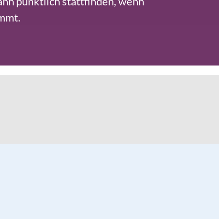
nn pünktlich stattfinden, wenn
ommt.