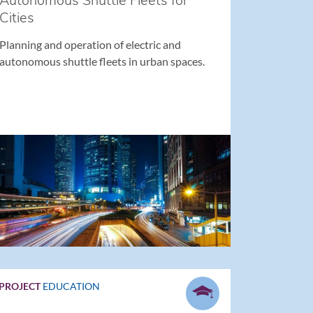
Autonomous Shuttle Fleets for
Cities
Planning and operation of electric and
autonomous shuttle fleets in urban spaces.
PROJECT
EDUCATION