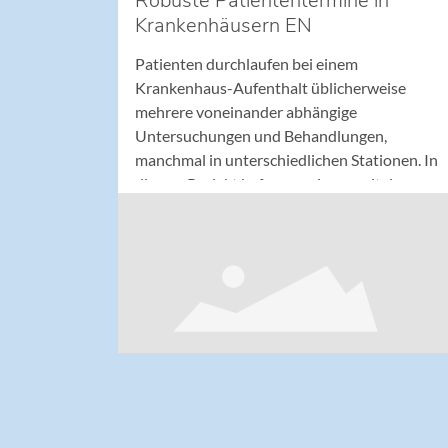
Robuste Patiententermine in
Krankenhäusern EN
Patienten durchlaufen bei einem
Krankenhaus-Aufenthalt üblicherweise
mehrere voneinander abhängige
Untersuchungen und Behandlungen,
manchmal in unterschiedlichen Stationen. In
diesem Projekt befassen wir uns mit der
Planung der Termine. Diese müssen
untereinander koordiniert sein, alle
Gegebenheiten beachten und idealerweise
auch dann pünktlich stattfinden, wenn es zu
Verzögerungen im Ablauf kommt.