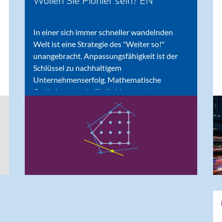
Wollen Sie Pionier sein? EN
In einer sich immer schneller wandelnden
Welt ist eine Strategie des "Weiter so!"
unangebracht. Anpassungsfähigkeit ist der
Schlüssel zu nachhaltigem
Unternehmenserfolg. Mathematische
Optimierung schafft die Voraussetzungen
durch die Modellierung des gesamten
Entscheidungsspielraums. Diese Technologie
ist in der Praxis tausendfach erprobt -- und
dennoch nicht im Mainstream angekommen.
Wollen Sie Pionier sein?