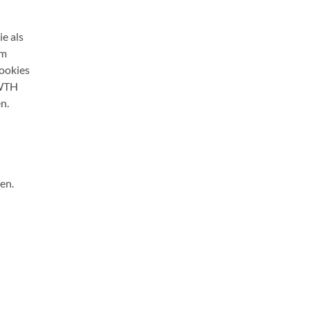
e als
em
Cookies
RWTH
n.
en.