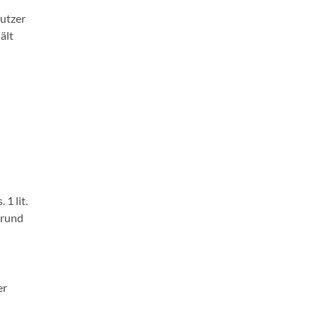
utzer
ält
1 lit.
grund
er