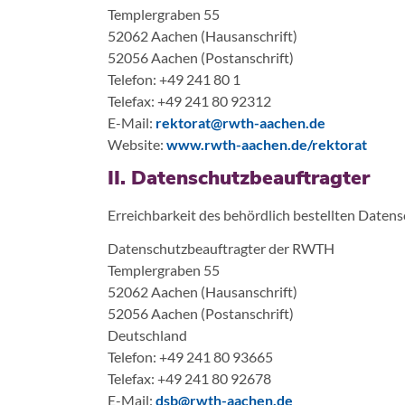
Templergraben 55
52062 Aachen (Hausanschrift)
52056 Aachen (Postanschrift)
Telefon: +49 241 80 1
Telefax: +49 241 80 92312
E-Mail:
rektorat@rwth-aachen.de
Website:
www.rwth-aachen.de/rektorat
II. Datenschutzbeauftragter
Erreichbarkeit des behördlich bestellten Daten
Datenschutzbeauftragter der RWTH
Templergraben 55
52062 Aachen (Hausanschrift)
52056 Aachen (Postanschrift)
Deutschland
Telefon: +49 241 80 93665
Telefax: +49 241 80 92678
E-Mail:
dsb@rwth-aachen.de