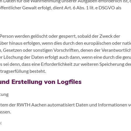
 Daten für die Wahrnehmung unserer Aufgaben erforderlich ist, d
fentlicher Gewalt erfolgt, dient Art. 6 Abs. 1 lit. e DSGVO als
erson werden gelöscht oder gesperrt, sobald der Zweck der
rüber hinaus erfolgen, wenn dies durch den europäischen oder nat
, Gesetzen oder sonstigen Vorschriften, denen der Verantwortlic
er Löschung der Daten erfolgt auch dann, wenn eine durch die ge
 sei denn, dass eine Erforderlichkeit zur weiteren Speicherung de
tragserfüllung besteht.
und Erstellung von Logfiles
tung
ystem der RWTH Aachen automatisiert Daten und Informationen 
ssen.
: