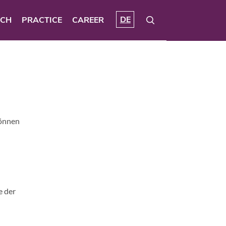
DE
RCH
PRACTICE
CAREER
können
e der