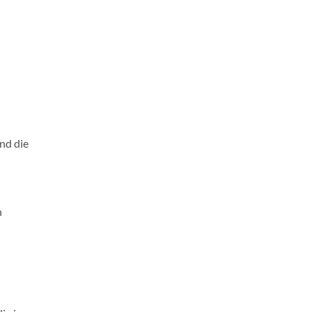
n
nd die
n