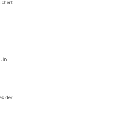
ichert
n
. In
n
eb der