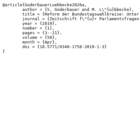
@article{GoderbauerLuebbecke2026a,

	author = {S. Goderbauer and M. L\"{u}bbecke},

	title = {Reform der Bundestagswahlkreise: Unterst\"{u}tzung durch mathematische Optimierung},

	journal = {Zeitschrift f\"{u}r Parlamentsfragen},

	year = {2019},

	number = {1},

	pages = {3--21},

	volume = {50},

	month = {Apr},

	doi = {10.5771/0340-1758-2019-1-3}

}